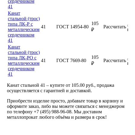
сердечником
41
Канат
стальной (трос)
105
типа ЛК-Р с
41
ГОСТ 14954-80
Рассчитать
металлическим
куп
₽
сердечником
41
Канат
стальной (трос)
105
типа ЛК-РО с
41
ГОСТ 7669-80
Рассчитать
металлическим
куп
₽
сердечником
41
Канат стальной 41 – купите от 105.00 руб., продажа
осуществляется с гарантией и доставкой.
Приобрести изделие просто, добавьте товар в корзину и
оформите заказ, либо вы можете связаться с менеджером
по телефону +7 (495) 988-96-08. Мы доставим
металлопрокат любого объёма и размера в срок!