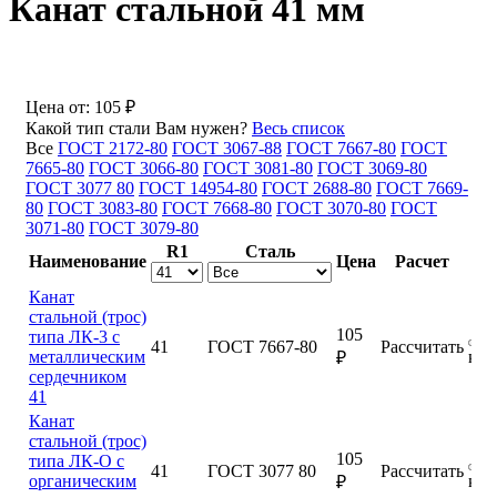
Канат стальной 41 мм
Цена от:
105 ₽
Какой тип стали Вам нужен?
Весь список
Все
ГОСТ 2172-80
ГОСТ 3067-88
ГОСТ 7667-80
ГОСТ
7665-80
ГОСТ 3066-80
ГОСТ 3081-80
ГОСТ 3069-80
ГОСТ 3077 80
ГОСТ 14954-80
ГОСТ 2688-80
ГОСТ 7669-
80
ГОСТ 3083-80
ГОСТ 7668-80
ГОСТ 3070-80
ГОСТ
3071-80
ГОСТ 3079-80
R1
Сталь
Наименование
Цена
Расчет
Канат
стальной (трос)
105
типа ЛК-3 с
41
ГОСТ 7667-80
Рассчитать
металлическим
куп
₽
сердечником
41
Канат
стальной (трос)
105
типа ЛК-О с
41
ГОСТ 3077 80
Рассчитать
органическим
куп
₽