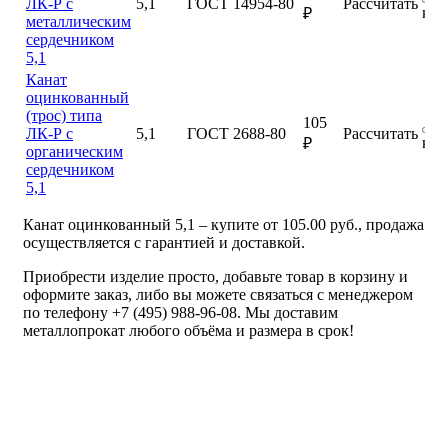
ЛК-Р с
5,1
ГОСТ 14954-80
Рассчитать
куп
₽
металлическим
сердечником
5,1
Канат
оцинкованный
(трос) типа
105
ЛК-Р с
5,1
ГОСТ 2688-80
Рассчитать
куп
₽
органическим
сердечником
5,1
Канат оцинкованный 5,1 – купите от 105.00 руб., продажа
осуществляется с гарантией и доставкой.
Приобрести изделие просто, добавьте товар в корзину и
оформите заказ, либо вы можете связаться с менеджером
по телефону +7 (495) 988-96-08. Мы доставим
металлопрокат любого объёма и размера в срок!