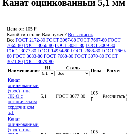
Канат оцинкованный 5,1 мм
Цена от:
105 ₽
Какой тип стали Вам нужен?
Весь список
Все
ГОСТ 2172-80
ГОСТ 3067-88
ГОСТ 7667-80
ГОСТ
7665-80
ГОСТ 3066-80
ГОСТ 3081-80
ГОСТ 3069-80
ГОСТ 3077 80
ГОСТ 14954-80
ГОСТ 2688-80
ГОСТ 7669-
80
ГОСТ 3083-80
ГОСТ 7668-80
ГОСТ 3070-80
ГОСТ
3071-80
ГОСТ 3079-80
R1
Сталь
Наименование
Цена
Расчет
Канат
оцинкованный
(трос) типа
105
ЛК-О с
5,1
ГОСТ 3077 80
Рассчитать
куп
₽
органическим
сердечником
5,1
Канат
оцинкованный
(трос) типа
105