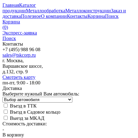
Главная
Каталог
продукции
Металлообработка
Металлоконструкции
Заказ и
доставка
Полезное
О компании
Контакты
Корзина
Поиск
Корзина
(0)
Экспресс-заявка
Поиск
Контакты
+7 (495) 988 96 08
sales@tskcorp.ru
г. Москва,
Варшавское шоссе,
д.132, стр. 9
Смотреть карту
пн-пт, 9:00 - 18:00
Доставка
Выберите нужный Вам автомобиль:
Въезд в ТТК
Въезд в Садовое кольцо
Выезд за МКАД
Стоимость доставки:
-
В корзину