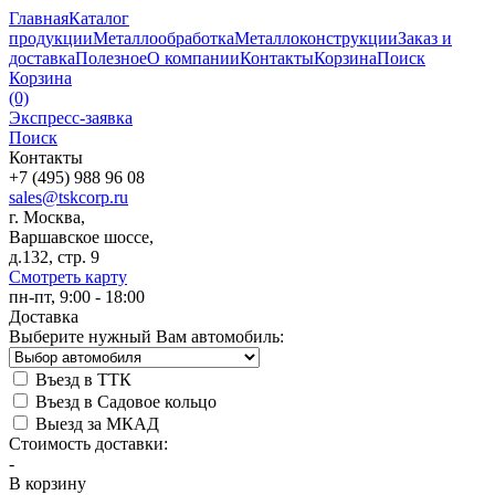
Главная
Каталог
продукции
Металлообработка
Металлоконструкции
Заказ и
доставка
Полезное
О компании
Контакты
Корзина
Поиск
Корзина
(0)
Экспресс-заявка
Поиск
Контакты
+7 (495) 988 96 08
sales@tskcorp.ru
г. Москва,
Варшавское шоссе,
д.132, стр. 9
Смотреть карту
пн-пт, 9:00 - 18:00
Доставка
Выберите нужный Вам автомобиль:
Въезд в ТТК
Въезд в Садовое кольцо
Выезд за МКАД
Стоимость доставки:
-
В корзину