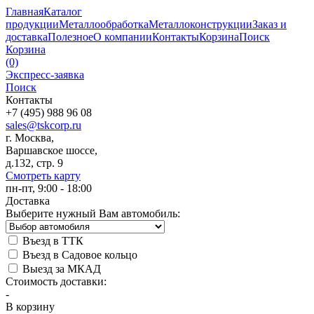
Главная
Каталог
продукции
Металлообработка
Металлоконструкции
Заказ и
доставка
Полезное
О компании
Контакты
Корзина
Поиск
Корзина
(0)
Экспресс-заявка
Поиск
Контакты
+7 (495) 988 96 08
sales@tskcorp.ru
г. Москва,
Варшавское шоссе,
д.132, стр. 9
Смотреть карту
пн-пт, 9:00 - 18:00
Доставка
Выберите нужный Вам автомобиль:
Въезд в ТТК
Въезд в Садовое кольцо
Выезд за МКАД
Стоимость доставки:
-
В корзину