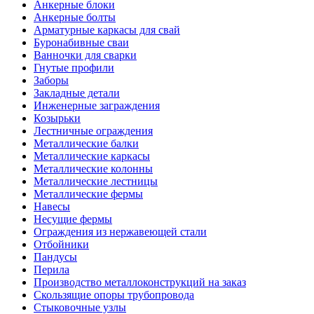
Анкерные блоки
Анкерные болты
Арматурные каркасы для свай
Буронабивные сваи
Ванночки для сварки
Гнутые профили
Заборы
Закладные детали
Инженерные заграждения
Козырьки
Лестничные ограждения
Металлические балки
Металлические каркасы
Металлические колонны
Металлические лестницы
Металлические фермы
Навесы
Несущие фермы
Ограждения из нержавеющей стали
Отбойники
Пандусы
Перила
Производство металлоконструкций на заказ
Скользящие опоры трубопровода
Стыковочные узлы