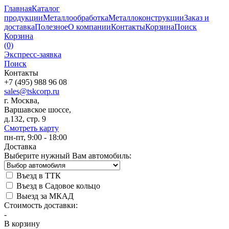
Главная
Каталог
продукции
Металлообработка
Металлоконструкции
Заказ и
доставка
Полезное
О компании
Контакты
Корзина
Поиск
Корзина
(0)
Экспресс-заявка
Поиск
Контакты
+7 (495) 988 96 08
sales@tskcorp.ru
г. Москва,
Варшавское шоссе,
д.132, стр. 9
Смотреть карту
пн-пт, 9:00 - 18:00
Доставка
Выберите нужный Вам автомобиль:
Въезд в ТТК
Въезд в Садовое кольцо
Выезд за МКАД
Стоимость доставки:
-
В корзину