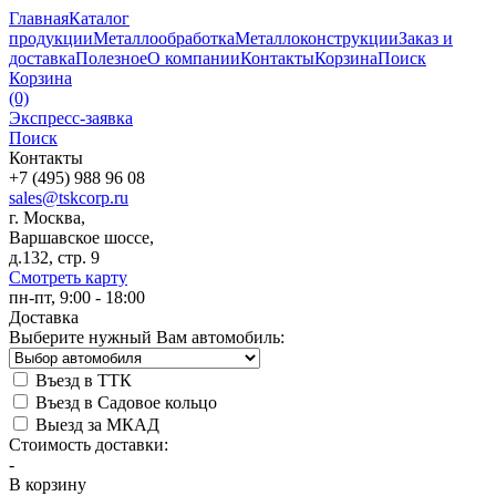
Главная
Каталог
продукции
Металлообработка
Металлоконструкции
Заказ и
доставка
Полезное
О компании
Контакты
Корзина
Поиск
Корзина
(0)
Экспресс-заявка
Поиск
Контакты
+7 (495) 988 96 08
sales@tskcorp.ru
г. Москва,
Варшавское шоссе,
д.132, стр. 9
Смотреть карту
пн-пт, 9:00 - 18:00
Доставка
Выберите нужный Вам автомобиль:
Въезд в ТТК
Въезд в Садовое кольцо
Выезд за МКАД
Стоимость доставки:
-
В корзину