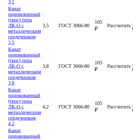
3,1
Канат
оцинкованный
(трос) типа
105
ЛК-О с
3,5
ГОСТ 3066-80
Рассчитать
куп
₽
металлическим
сердечником
3,5
Канат
оцинкованный
(трос) типа
105
ЛК-О с
3,8
ГОСТ 3066-80
Рассчитать
куп
₽
металлическим
сердечником
3,8
Канат
оцинкованный
(трос) типа
105
ЛК-О с
4,2
ГОСТ 3066-80
Рассчитать
куп
₽
металлическим
сердечником
4,2
Канат
оцинкованный