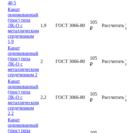
48,5
Канат
оцинкованный
(трос) типа
105
ЛК-О с
1,9
ГОСТ 3066-80
Рассчитать
куп
₽
металлическим
сердечником
1,9
Канат
оцинкованный
105
(трос) типа
2
ГОСТ 3066-80
Рассчитать
ЛК-О с
куп
₽
металлическим
сердечником 2
Канат
оцинкованный
(трос) типа
105
ЛК-О с
2,2
ГОСТ 3066-80
Рассчитать
куп
₽
металлическим
сердечником
2,2
Канат
оцинкованный
(трос) типа
105