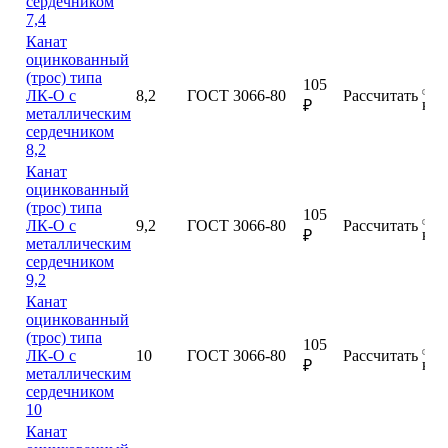
сердечником
7,4
Канат
оцинкованный
(трос) типа
105
ЛК-О с
8,2
ГОСТ 3066-80
Рассчитать
куп
₽
металлическим
сердечником
8,2
Канат
оцинкованный
(трос) типа
105
ЛК-О с
9,2
ГОСТ 3066-80
Рассчитать
куп
₽
металлическим
сердечником
9,2
Канат
оцинкованный
(трос) типа
105
ЛК-О с
10
ГОСТ 3066-80
Рассчитать
куп
₽
металлическим
сердечником
10
Канат