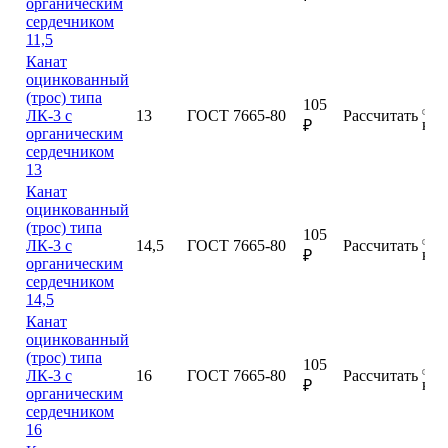
органическим
сердечником
11,5
Канат
оцинкованный
(трос) типа
105
ЛК-3 с
13
ГОСТ 7665-80
Рассчитать
куп
₽
органическим
сердечником
13
Канат
оцинкованный
(трос) типа
105
ЛК-3 с
14,5
ГОСТ 7665-80
Рассчитать
куп
₽
органическим
сердечником
14,5
Канат
оцинкованный
(трос) типа
105
ЛК-3 с
16
ГОСТ 7665-80
Рассчитать
куп
₽
органическим
сердечником
16