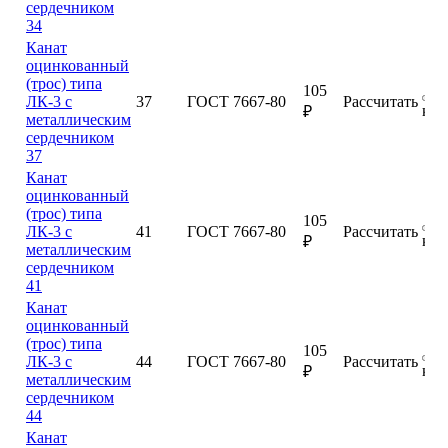
сердечником
34
Канат
оцинкованный
(трос) типа
105
ЛК-3 с
37
ГОСТ 7667-80
Рассчитать
куп
₽
металлическим
сердечником
37
Канат
оцинкованный
(трос) типа
105
ЛК-3 с
41
ГОСТ 7667-80
Рассчитать
куп
₽
металлическим
сердечником
41
Канат
оцинкованный
(трос) типа
105
ЛК-3 с
44
ГОСТ 7667-80
Рассчитать
куп
₽
металлическим
сердечником
44
Канат