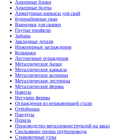
Анкерные блоки
Анкерные болты
Арматурные каркасы для свай
Буронабивные сваи
Ванночки для сварки
Гнутые профили
Заборы
Закладные детали
Инженерные заграждения
Козырьки
Лестничные ограждения
Металлические балки
Металлические каркасы
Металлические колонны
Металлические лестницы
Металлические фермы
Навесы
Несущие фермы
Ограждения из нержавеющей стали
Отбойники
Пандусы
Перила
Производство металлоконструкций на заказ
Скользящие опоры трубопровода
Стыковочные узлы