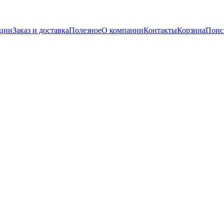
кции
Заказ и доставка
Полезное
О компании
Контакты
Корзина
Поис