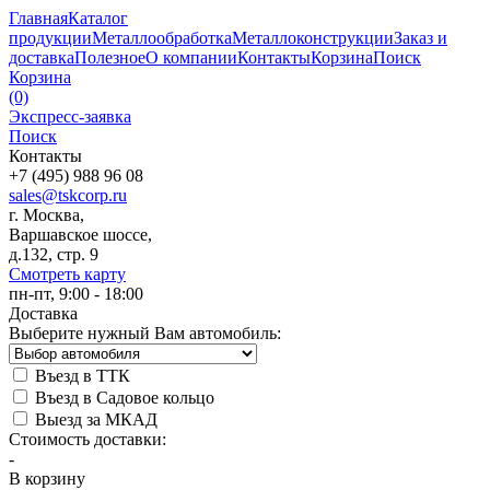
Главная
Каталог
продукции
Металлообработка
Металлоконструкции
Заказ и
доставка
Полезное
О компании
Контакты
Корзина
Поиск
Корзина
(0)
Экспресс-заявка
Поиск
Контакты
+7 (495) 988 96 08
sales@tskcorp.ru
г. Москва,
Варшавское шоссе,
д.132, стр. 9
Смотреть карту
пн-пт, 9:00 - 18:00
Доставка
Выберите нужный Вам автомобиль:
Въезд в ТТК
Въезд в Садовое кольцо
Выезд за МКАД
Стоимость доставки:
-
В корзину