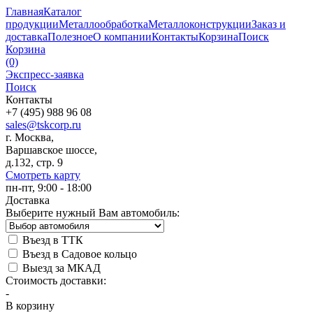
Главная
Каталог
продукции
Металлообработка
Металлоконструкции
Заказ и
доставка
Полезное
О компании
Контакты
Корзина
Поиск
Корзина
(0)
Экспресс-заявка
Поиск
Контакты
+7 (495) 988 96 08
sales@tskcorp.ru
г. Москва,
Варшавское шоссе,
д.132, стр. 9
Смотреть карту
пн-пт, 9:00 - 18:00
Доставка
Выберите нужный Вам автомобиль:
Въезд в ТТК
Въезд в Садовое кольцо
Выезд за МКАД
Стоимость доставки:
-
В корзину