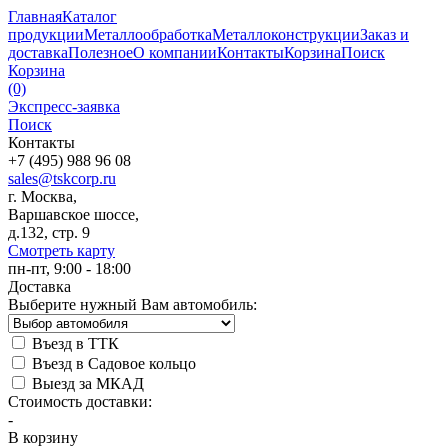
Главная
Каталог
продукции
Металлообработка
Металлоконструкции
Заказ и
доставка
Полезное
О компании
Контакты
Корзина
Поиск
Корзина
(0)
Экспресс-заявка
Поиск
Контакты
+7 (495) 988 96 08
sales@tskcorp.ru
г. Москва,
Варшавское шоссе,
д.132, стр. 9
Смотреть карту
пн-пт, 9:00 - 18:00
Доставка
Выберите нужный Вам автомобиль:
Въезд в ТТК
Въезд в Садовое кольцо
Выезд за МКАД
Стоимость доставки:
-
В корзину