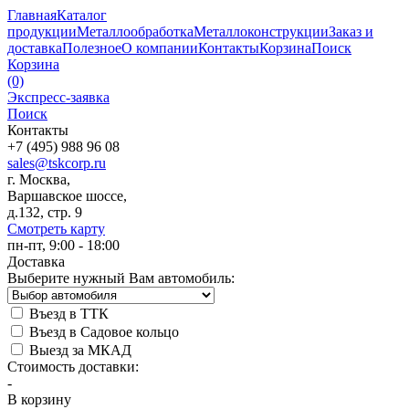
Главная
Каталог
продукции
Металлообработка
Металлоконструкции
Заказ и
доставка
Полезное
О компании
Контакты
Корзина
Поиск
Корзина
(0)
Экспресс-заявка
Поиск
Контакты
+7 (495) 988 96 08
sales@tskcorp.ru
г. Москва,
Варшавское шоссе,
д.132, стр. 9
Смотреть карту
пн-пт, 9:00 - 18:00
Доставка
Выберите нужный Вам автомобиль:
Въезд в ТТК
Въезд в Садовое кольцо
Выезд за МКАД
Стоимость доставки:
-
В корзину