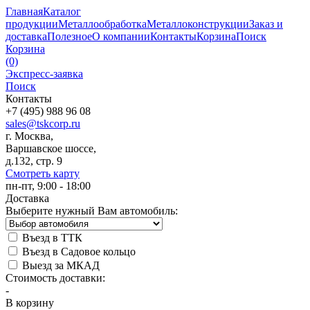
Главная
Каталог
продукции
Металлообработка
Металлоконструкции
Заказ и
доставка
Полезное
О компании
Контакты
Корзина
Поиск
Корзина
(0)
Экспресс-заявка
Поиск
Контакты
+7 (495) 988 96 08
sales@tskcorp.ru
г. Москва,
Варшавское шоссе,
д.132, стр. 9
Смотреть карту
пн-пт, 9:00 - 18:00
Доставка
Выберите нужный Вам автомобиль:
Въезд в ТТК
Въезд в Садовое кольцо
Выезд за МКАД
Стоимость доставки:
-
В корзину