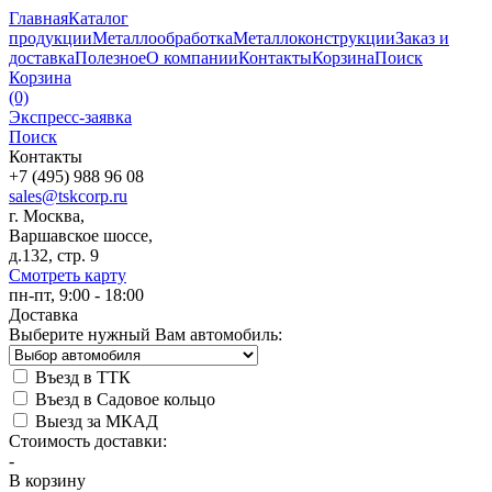
Главная
Каталог
продукции
Металлообработка
Металлоконструкции
Заказ и
доставка
Полезное
О компании
Контакты
Корзина
Поиск
Корзина
(0)
Экспресс-заявка
Поиск
Контакты
+7 (495) 988 96 08
sales@tskcorp.ru
г. Москва,
Варшавское шоссе,
д.132, стр. 9
Смотреть карту
пн-пт, 9:00 - 18:00
Доставка
Выберите нужный Вам автомобиль:
Въезд в ТТК
Въезд в Садовое кольцо
Выезд за МКАД
Стоимость доставки:
-
В корзину