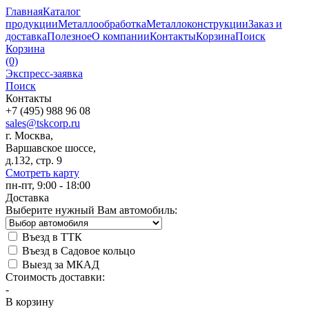
Главная
Каталог
продукции
Металлообработка
Металлоконструкции
Заказ и
доставка
Полезное
О компании
Контакты
Корзина
Поиск
Корзина
(0)
Экспресс-заявка
Поиск
Контакты
+7 (495) 988 96 08
sales@tskcorp.ru
г. Москва,
Варшавское шоссе,
д.132, стр. 9
Смотреть карту
пн-пт, 9:00 - 18:00
Доставка
Выберите нужный Вам автомобиль:
Въезд в ТТК
Въезд в Садовое кольцо
Выезд за МКАД
Стоимость доставки:
-
В корзину