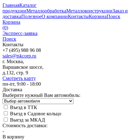
Главная
Каталог
продукции
Металлообработка
Металлоконструкции
Заказ и
доставка
Полезное
О компании
Контакты
Корзина
Поиск
Корзина
(0)
Экспресс-заявка
Поиск
Контакты
+7 (495) 988 96 08
sales@tskcorp.ru
г. Москва,
Варшавское шоссе,
д.132, стр. 9
Смотреть карту
пн-пт, 9:00 - 18:00
Доставка
Выберите нужный Вам автомобиль:
Въезд в ТТК
Въезд в Садовое кольцо
Выезд за МКАД
Стоимость доставки:
-
В корзину