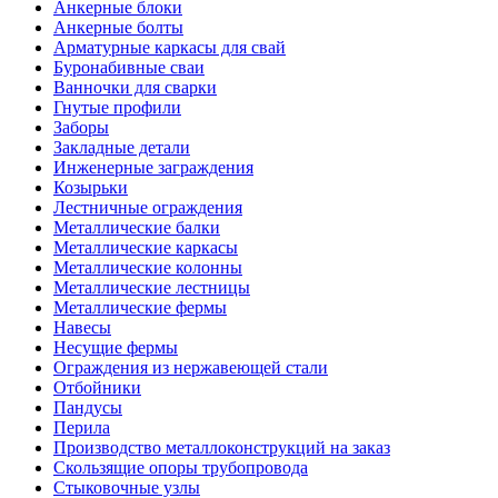
Анкерные блоки
Анкерные болты
Арматурные каркасы для свай
Буронабивные сваи
Ванночки для сварки
Гнутые профили
Заборы
Закладные детали
Инженерные заграждения
Козырьки
Лестничные ограждения
Металлические балки
Металлические каркасы
Металлические колонны
Металлические лестницы
Металлические фермы
Навесы
Несущие фермы
Ограждения из нержавеющей стали
Отбойники
Пандусы
Перила
Производство металлоконструкций на заказ
Скользящие опоры трубопровода
Стыковочные узлы