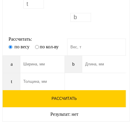
Рассчитать:
по весу
по кол-ву
a
b
t
РАССЧИТАТЬ
Результат:
нет