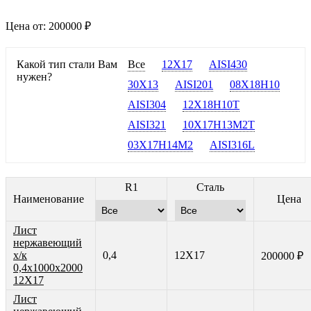
Цена от:
200000 ₽
Какой тип стали Вам
Все
12Х17
AISI430
нужен?
30Х13
AISI201
08Х18Н10
AISI304
12Х18Н10Т
AISI321
10Х17Н13М2Т
03Х17Н14М2
AISI316L
R1
Сталь
Наименование
Цена
Лист
нержавеющий
х/к
0,4
12Х17
200000 ₽
0,4х1000х2000
12Х17
Лист