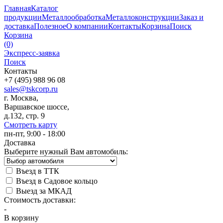
Главная
Каталог
продукции
Металлообработка
Металлоконструкции
Заказ и
доставка
Полезное
О компании
Контакты
Корзина
Поиск
Корзина
(0)
Экспресс-заявка
Поиск
Контакты
+7 (495) 988 96 08
sales@tskcorp.ru
г. Москва,
Варшавское шоссе,
д.132, стр. 9
Смотреть карту
пн-пт, 9:00 - 18:00
Доставка
Выберите нужный Вам автомобиль:
Въезд в ТТК
Въезд в Садовое кольцо
Выезд за МКАД
Стоимость доставки:
-
В корзину