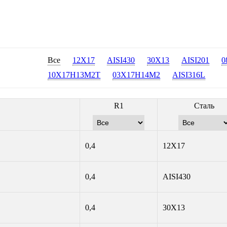
Все
12Х17
AISI430
30Х13
AISI201
0
10Х17Н13М2Т
03Х17Н14М2
AISI316L
R1
Сталь
0,4
12Х17
0,4
AISI430
0,4
30Х13