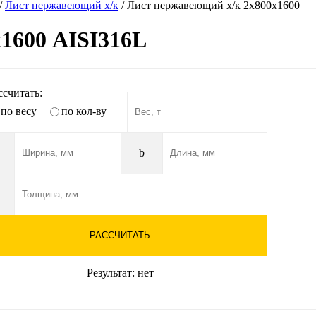
/
Лист нержавеющий х/к
/
Лист нержавеющий х/к 2х800х1600
1600 AISI316L
ссчитать:
по весу
по кол-ву
b
РАССЧИТАТЬ
Результат:
нет