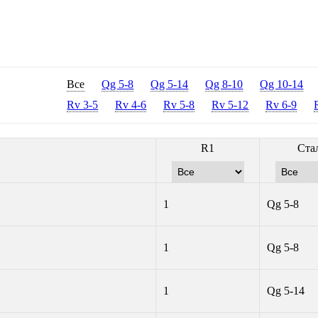
Все
Qg 5-8
Qg 5-14
Qg 8-10
Qg 10-14
Rv 3-5
Rv 4-6
Rv 5-8
Rv 5-12
Rv 6-9
R1
Ста
1
Qg 5-8
1
Qg 5-8
1
Qg 5-14