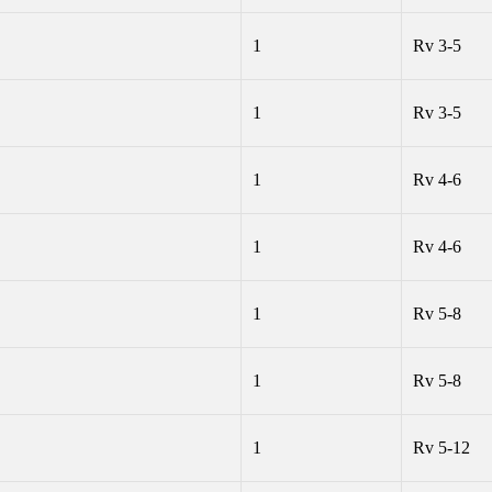
1
Rv 3-5
1
Rv 3-5
1
Rv 4-6
1
Rv 4-6
1
Rv 5-8
1
Rv 5-8
1
Rv 5-12