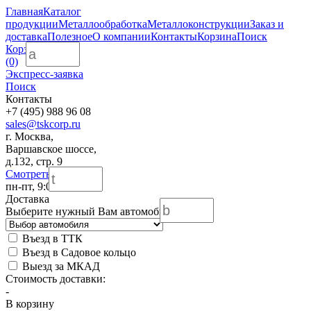
Главная
Каталог
продукции
Металлообработка
Металлоконструкции
Заказ и
доставка
Полезное
О компании
Контакты
Корзина
Поиск
Корзина
(0)
Экспресс-заявка
Поиск
Контакты
+7 (495) 988 96 08
sales@tskcorp.ru
г. Москва,
Варшавское шоссе,
д.132, стр. 9
Смотреть карту
пн-пт, 9:00 - 18:00
Доставка
Выберите нужный Вам автомобиль:
Въезд в ТТК
Въезд в Садовое кольцо
Выезд за МКАД
Стоимость доставки:
-
В корзину