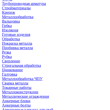
Трубопроводная арматура
Стройматериалы
Крепеж
Металлообработка
Вальцовка
Гибка
Изоляция
Готовые изделия
Обработка
Покраска металла
Пробивка металла
Резка
Рубка
Сверление
Строгальная обработка
Цинкование
Галтовка
Металлообработка ЧПУ
Сварка металла
Токарные работы
Металлоконструкции
Металлические ограждения
Анкерные блоки
Анкерные болты
Арматурные каркасы для свай