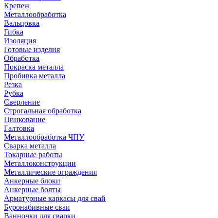
Крепеж
Металлообработка
Вальцовка
Гибка
Изоляция
Готовые изделия
Обработка
Покраска металла
Пробивка металла
Резка
Рубка
Сверление
Строгальная обработка
Цинкование
Галтовка
Металлообработка ЧПУ
Сварка металла
Токарные работы
Металлоконструкции
Металлические ограждения
Анкерные блоки
Анкерные болты
Арматурные каркасы для свай
Буронабивные сваи
Ванночки для сварки