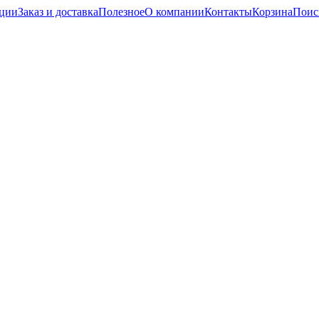
кции
Заказ и доставка
Полезное
О компании
Контакты
Корзина
Поис