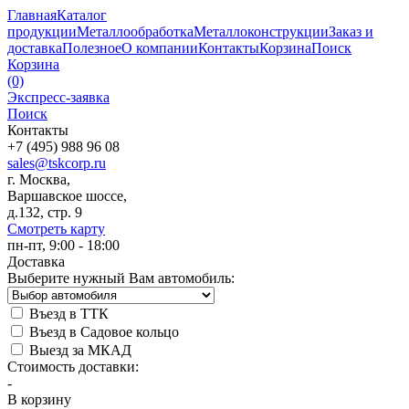
Главная
Каталог
продукции
Металлообработка
Металлоконструкции
Заказ и
доставка
Полезное
О компании
Контакты
Корзина
Поиск
Корзина
(0)
Экспресс-заявка
Поиск
Контакты
+7 (495) 988 96 08
sales@tskcorp.ru
г. Москва,
Варшавское шоссе,
д.132, стр. 9
Смотреть карту
пн-пт, 9:00 - 18:00
Доставка
Выберите нужный Вам автомобиль:
Въезд в ТТК
Въезд в Садовое кольцо
Выезд за МКАД
Стоимость доставки:
-
В корзину