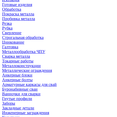
Готовые изделия
Обработка
Покраска металла
Пробивка металла
Резка
Рубка
Сверление
Строгальная обработка
Цинкование
Галтовка
Металлообработка ЧПУ
Сварка металла
Токарные работы
Металлоконструкции
Металлические ограждения
Анкерные блоки
Анкерные болты
Арматурные каркасы для свай
Буронабивные сваи
Ванночки для сварки
Гнутые профили
Заборы
Закладные детали
Инженерные заграждения