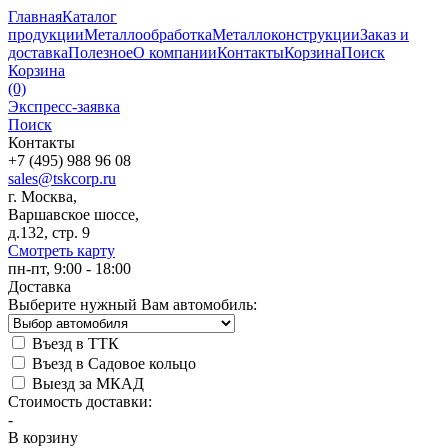
Главная
Каталог
продукции
Металлообработка
Металлоконструкции
Заказ и
доставка
Полезное
О компании
Контакты
Корзина
Поиск
Корзина
(0)
Экспресс-заявка
Поиск
Контакты
+7 (495) 988 96 08
sales@tskcorp.ru
г. Москва,
Варшавское шоссе,
д.132, стр. 9
Смотреть карту
пн-пт, 9:00 - 18:00
Доставка
Выберите нужный Вам автомобиль:
Въезд в ТТК
Въезд в Садовое кольцо
Выезд за МКАД
Стоимость доставки:
-
В корзину