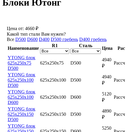
Блоки Ютонг
Цена от:
4660 ₽
Какой тип стали Вам нужен?
Все
D500
D600
D400
D500 гребень
D400 гребень
R1
Сталь
Наименование
Цена
Расчет
YTONG блок
4940
625х250х75
625х250х75
D500
Рассчита
₽
D500
YTONG блок
4940
625х250х100
625х250х100
D500
Рассчита
₽
D500
YTONG блок
5120
625х250х100
625х250х100
D600
Рассчита
₽
D600
YTONG блок
4890
625х250х150
625х250х150
D500
Рассчита
₽
D500
YTONG блок
5250
625х250х150
625х250х150
D600
Рассчита