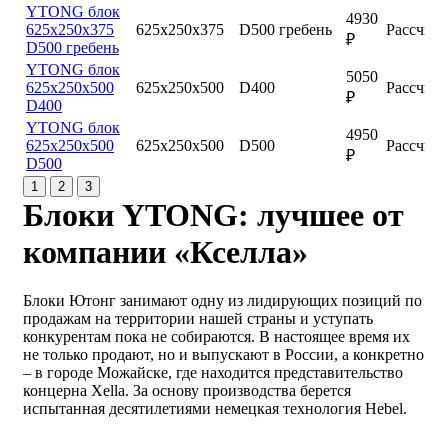
YTONG блок
4930
625х250х375
625х250х375
D500 гребень
Рассчита
₽
D500 гребень
YTONG блок
5050
625х250х500
625х250х500
D400
Рассчита
₽
D400
YTONG блок
4950
625х250х500
625х250х500
D500
Рассчита
₽
D500
1
2
3
Блоки YTONG: лучшее от
компании «Кселла»
Блоки Ютонг занимают одну из лидирующих позиций по
продажам на территории нашей страны и уступать
конкурентам пока не собираются. В настоящее время их
не только продают, но и выпускают в России, а конкретно
– в городе Можайске, где находится представительство
концерна Xella. За основу производства берется
испытанная десятилетиями немецкая технология Hebel.