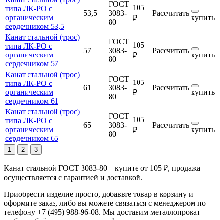
ГОСТ
105
типа ЛК-РО с
53,5
3083-
Рассчитать
органическим
купить
₽
80
сердечником 53,5
Канат стальной (трос)
ГОСТ
105
типа ЛК-РО с
57
3083-
Рассчитать
органическим
купить
₽
80
сердечником 57
Канат стальной (трос)
ГОСТ
105
типа ЛК-РО с
61
3083-
Рассчитать
органическим
купить
₽
80
сердечником 61
Канат стальной (трос)
ГОСТ
105
типа ЛК-РО с
65
3083-
Рассчитать
органическим
купить
₽
80
сердечником 65
1
2
3
Канат стальной ГОСТ 3083-80 – купите от 105 ₽, продажа
осуществляется с гарантией и доставкой.
Приобрести изделие просто, добавьте товар в корзину и
оформите заказ, либо вы можете связаться с менеджером по
телефону +7 (495) 988-96-08. Мы доставим металлопрокат