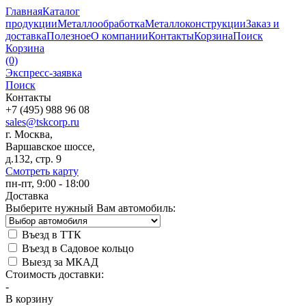
Главная
Каталог
продукции
Металлообработка
Металлоконструкции
Заказ и
доставка
Полезное
О компании
Контакты
Корзина
Поиск
Корзина
(0)
Экспресс-заявка
Поиск
Контакты
+7 (495) 988 96 08
sales@tskcorp.ru
г. Москва,
Варшавское шоссе,
д.132, стр. 9
Смотреть карту
пн-пт, 9:00 - 18:00
Доставка
Выберите нужный Вам автомобиль:
Въезд в ТТК
Въезд в Садовое кольцо
Выезд за МКАД
Стоимость доставки:
-
В корзину