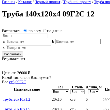
Главная
/
Каталог
/
Черный прокат
/
Трубный прокат
/
Труба пр
Труба 140х120х4 09Г2С 12
Рассчитать:
по весу
по длине
a
b
s
Рассчитать
Результат:
нет
Цена от:
26000 ₽
Какой тип стали Вам нужен?
Все
ст3
09Г2С
R1
Сталь
Длина, м
Наименование
Це
Труба 20х10х1,2
20х10
ст3
6
260
Труба 20х10х1,5
20х10
ст3
6
260