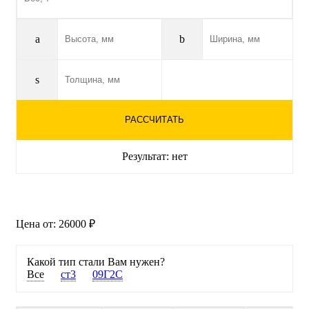
a
b
s
РАССЧИТАТЬ
Результат:
нет
Цена от:
26000 ₽
Какой тип стали Вам нужен?
Все
ст3
09Г2С