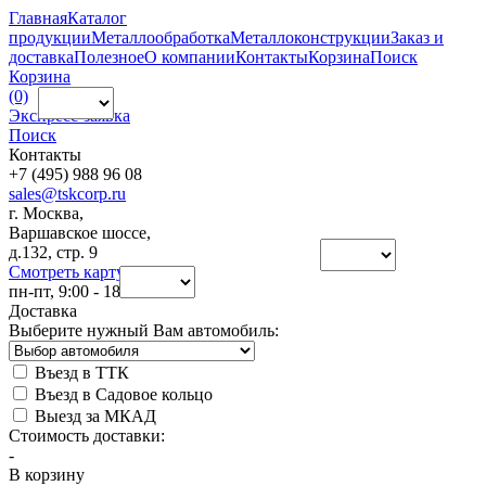
Главная
Каталог
продукции
Металлообработка
Металлоконструкции
Заказ и
доставка
Полезное
О компании
Контакты
Корзина
Поиск
Корзина
(0)
Экспресс-заявка
Поиск
Контакты
+7 (495) 988 96 08
sales@tskcorp.ru
г. Москва,
Варшавское шоссе,
д.132, стр. 9
Смотреть карту
пн-пт, 9:00 - 18:00
Доставка
Выберите нужный Вам автомобиль:
Въезд в ТТК
Въезд в Садовое кольцо
Выезд за МКАД
Стоимость доставки:
-
В корзину