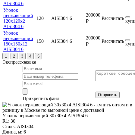
AISI304 6
Уголок
200000
нержавеющий
120
AISI304
6
Рассчитать
120х120х2
купи
₽
AISI304 6
Уголок
200000
нержавеющий
150
AISI304
6
Рассчитать
150х150х12
купи
₽
AISI304 6
1
2
3
4
5
Экспресс-заявка
Отправить
Прикрепить файл
Уголок нержавеющий 30х30х4 AISI304 6
R1: 30
Сталь: AISI304
Длина, м: 6