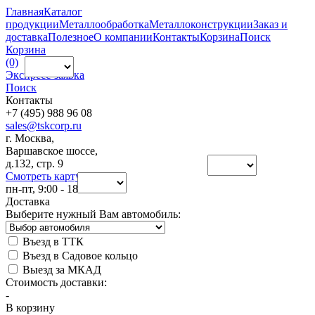
Главная
Каталог
продукции
Металлообработка
Металлоконструкции
Заказ и
доставка
Полезное
О компании
Контакты
Корзина
Поиск
Корзина
(0)
Экспресс-заявка
Поиск
Контакты
+7 (495) 988 96 08
sales@tskcorp.ru
г. Москва,
Варшавское шоссе,
д.132, стр. 9
Смотреть карту
пн-пт, 9:00 - 18:00
Доставка
Выберите нужный Вам автомобиль:
Въезд в ТТК
Въезд в Садовое кольцо
Выезд за МКАД
Стоимость доставки:
-
В корзину