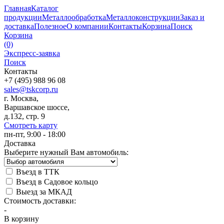
Главная
Каталог
продукции
Металлообработка
Металлоконструкции
Заказ и
доставка
Полезное
О компании
Контакты
Корзина
Поиск
Корзина
(0)
Экспресс-заявка
Поиск
Контакты
+7 (495) 988 96 08
sales@tskcorp.ru
г. Москва,
Варшавское шоссе,
д.132, стр. 9
Смотреть карту
пн-пт, 9:00 - 18:00
Доставка
Выберите нужный Вам автомобиль:
Въезд в ТТК
Въезд в Садовое кольцо
Выезд за МКАД
Стоимость доставки:
-
В корзину