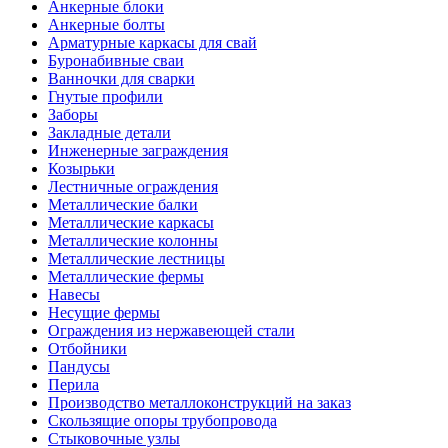
Анкерные блоки
Анкерные болты
Арматурные каркасы для свай
Буронабивные сваи
Ванночки для сварки
Гнутые профили
Заборы
Закладные детали
Инженерные заграждения
Козырьки
Лестничные ограждения
Металлические балки
Металлические каркасы
Металлические колонны
Металлические лестницы
Металлические фермы
Навесы
Несущие фермы
Ограждения из нержавеющей стали
Отбойники
Пандусы
Перила
Производство металлоконструкций на заказ
Скользящие опоры трубопровода
Стыковочные узлы