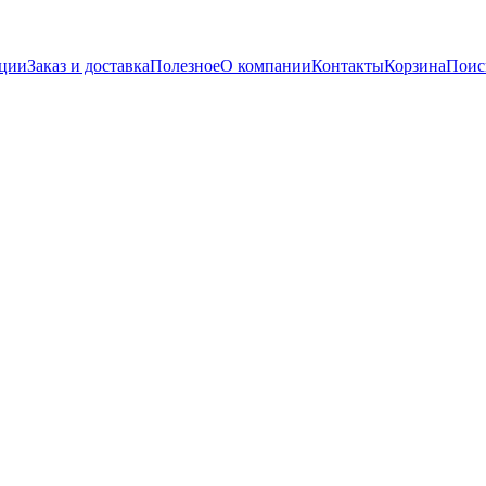
кции
Заказ и доставка
Полезное
О компании
Контакты
Корзина
Поис