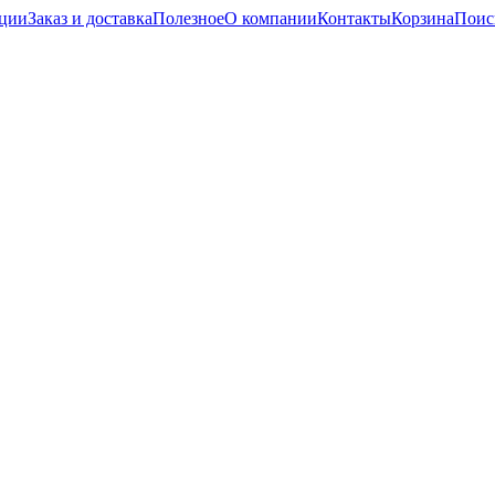
кции
Заказ и доставка
Полезное
О компании
Контакты
Корзина
Поис