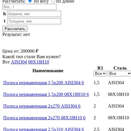
Рассчитать:
по весу
по длине
h
t
Рассчитать
Результат:
нет
Цена от:
200000 ₽
Какой тип стали Вам нужен?
Все
AISI304
08Х18Н10
R1
Сталь
Наименование
Полоса нержавеющая 1,5х200 AISI304 6
1,5
AISI304
Полоса нержавеющая 1,5х200 08Х18Н10 6
1,5
08Х18Н10
Полоса нержавеющая 2х270 AISI304 6
2
AISI304
Полоса нержавеющая 2х270 08Х18Н10 6
2
08Х18Н10
Полоса нержавеющая 2,5х310 AISI304 6
2,5
AISI304