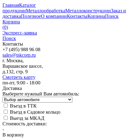
Главная
Каталог
продукции
Металлообработка
Металлоконструкции
Заказ и
доставка
Полезное
О компании
Контакты
Корзина
Поиск
Корзина
(0)
Экспресс-заявка
Поиск
Контакты
+7 (495) 988 96 08
sales@tskcorp.ru
г. Москва,
Варшавское шоссе,
д.132, стр. 9
Смотреть карту
пн-пт, 9:00 - 18:00
Доставка
Выберите нужный Вам автомобиль:
Въезд в ТТК
Въезд в Садовое кольцо
Выезд за МКАД
Стоимость доставки:
-
В корзину