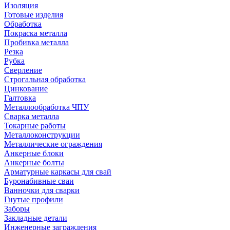
Изоляция
Готовые изделия
Обработка
Покраска металла
Пробивка металла
Резка
Рубка
Сверление
Строгальная обработка
Цинкование
Галтовка
Металлообработка ЧПУ
Сварка металла
Токарные работы
Металлоконструкции
Металлические ограждения
Анкерные блоки
Анкерные болты
Арматурные каркасы для свай
Буронабивные сваи
Ванночки для сварки
Гнутые профили
Заборы
Закладные детали
Инженерные заграждения