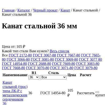
Главная
/
Каталог
/
Черный прокат
/
Канат
/
Канат стальной
/
Канат стальной 36
Канат стальной 36 мм
Цена от:
105 ₽
Какой тип стали Вам нужен?
Весь список
Все
ГОСТ 2172-80
ГОСТ 3067-88
ГОСТ 7667-80
ГОСТ 7665-
80
ГОСТ 3066-80
ГОСТ 3081-80
ГОСТ 3069-80
ГОСТ 3077 80
ГОСТ 14954-80
ГОСТ 2688-80
ГОСТ 7669-80
ГОСТ 3083-80
ГОСТ 7668-80
ГОСТ 3070-80
ГОСТ 3071-80
ГОСТ 3079-80
R1
Сталь
Наименование
Цена
Расчет
Канат
стальной (трос)
105
типа ЛК-Р с
36
ГОСТ 14954-80
Рассчитать
металлическим
купит
₽
сердечником
36