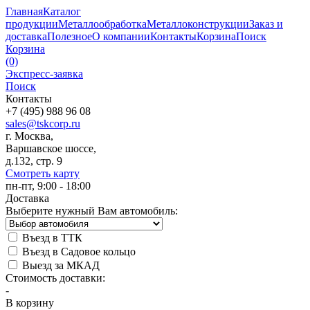
Главная
Каталог
продукции
Металлообработка
Металлоконструкции
Заказ и
доставка
Полезное
О компании
Контакты
Корзина
Поиск
Корзина
(0)
Экспресс-заявка
Поиск
Контакты
+7 (495) 988 96 08
sales@tskcorp.ru
г. Москва,
Варшавское шоссе,
д.132, стр. 9
Смотреть карту
пн-пт, 9:00 - 18:00
Доставка
Выберите нужный Вам автомобиль:
Въезд в ТТК
Въезд в Садовое кольцо
Выезд за МКАД
Стоимость доставки:
-
В корзину