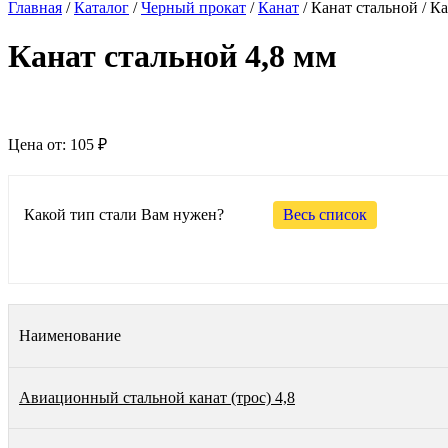
Главная
/
Каталог
/
Черный прокат
/
Канат
/
Канат стальной
/
Ка
Канат стальной 4,8 мм
Цена от:
105 ₽
Какой тип стали Вам нужен?
Весь список
Наименование
Авиационный стальной канат (трос) 4,8