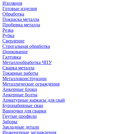
Изоляция
Готовые изделия
Обработка
Покраска металла
Пробивка металла
Резка
Рубка
Сверление
Строгальная обработка
Цинкование
Галтовка
Металлообработка ЧПУ
Сварка металла
Токарные работы
Металлоконструкции
Металлические ограждения
Анкерные блоки
Анкерные болты
Арматурные каркасы для свай
Буронабивные сваи
Ванночки для сварки
Гнутые профили
Заборы
Закладные детали
Инженерные заграждения