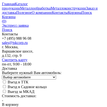
Главная
Каталог
продукции
Металлообработка
Металлоконструкции
Заказ и
доставка
Полезное
О компании
Контакты
Корзина
Поиск
Корзина
(0)
Экспресс-заявка
Поиск
Контакты
+7 (495) 988 96 08
sales@tskcorp.ru
г. Москва,
Варшавское шоссе,
д.132, стр. 9
Смотреть карту
пн-пт, 9:00 - 18:00
Доставка
Выберите нужный Вам автомобиль:
Въезд в ТТК
Въезд в Садовое кольцо
Выезд за МКАД
Стоимость доставки:
-
В корзину