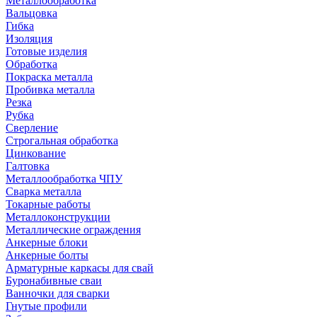
Металлообработка
Вальцовка
Гибка
Изоляция
Готовые изделия
Обработка
Покраска металла
Пробивка металла
Резка
Рубка
Сверление
Строгальная обработка
Цинкование
Галтовка
Металлообработка ЧПУ
Сварка металла
Токарные работы
Металлоконструкции
Металлические ограждения
Анкерные блоки
Анкерные болты
Арматурные каркасы для свай
Буронабивные сваи
Ванночки для сварки
Гнутые профили