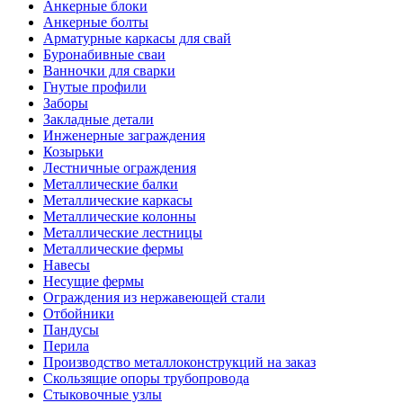
Анкерные блоки
Анкерные болты
Арматурные каркасы для свай
Буронабивные сваи
Ванночки для сварки
Гнутые профили
Заборы
Закладные детали
Инженерные заграждения
Козырьки
Лестничные ограждения
Металлические балки
Металлические каркасы
Металлические колонны
Металлические лестницы
Металлические фермы
Навесы
Несущие фермы
Ограждения из нержавеющей стали
Отбойники
Пандусы
Перила
Производство металлоконструкций на заказ
Скользящие опоры трубопровода
Стыковочные узлы