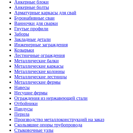
Анкерные блоки
Анкерные болты
Арматурные каркасы для свай
Буронабивные сваи
Ванночки для сварки
Гнутые профили
Заборы
Закладные детали
Инженерные заграждения
Козырьки
Лестничные ограждения
Металлические балки
Металлические каркасы
Металлические колонны
Металлические лестницы
Металлические фермы
Навесы
Несущие фермы
Ограждения из нержавеющей стали
Отбойники
Пандусы
Перила
Производство металлоконструкций на заказ
Скользящие опоры трубопровода
Стыковочные узлы