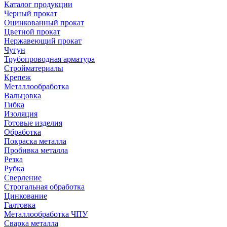
Каталог продукции
Черный прокат
Оцинкованный прокат
Цветной прокат
Нержавеющий прокат
Чугун
Трубопроводная арматура
Стройматериалы
Крепеж
Металлообработка
Вальцовка
Гибка
Изоляция
Готовые изделия
Обработка
Покраска металла
Пробивка металла
Резка
Рубка
Сверление
Строгальная обработка
Цинкование
Галтовка
Металлообработка ЧПУ
Сварка металла