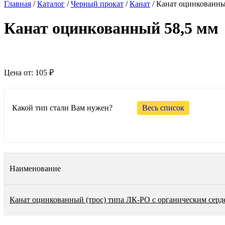
Главная
/
Каталог
/
Черный прокат
/
Канат
/
Канат оцинкованн
Канат оцинкованный 58,5 мм
Цена от:
105 ₽
Какой тип стали Вам нужен?
Весь список
Наименование
Канат оцинкованный (трос) типа ЛК-РО с органическим серд