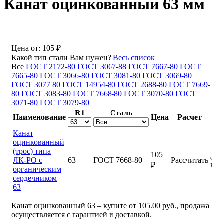
Канат оцинкованный 63 мм
Цена от:
105 ₽
Какой тип стали Вам нужен?
Весь список
Все
ГОСТ 2172-80
ГОСТ 3067-88
ГОСТ 7667-80
ГОСТ
7665-80
ГОСТ 3066-80
ГОСТ 3081-80
ГОСТ 3069-80
ГОСТ 3077 80
ГОСТ 14954-80
ГОСТ 2688-80
ГОСТ 7669-
80
ГОСТ 3083-80
ГОСТ 7668-80
ГОСТ 3070-80
ГОСТ
3071-80
ГОСТ 3079-80
R1
Сталь
Наименование
Цена
Расчет
Канат
оцинкованный
(трос) типа
105
ЛК-РО с
63
ГОСТ 7668-80
Рассчитать
куп
₽
органическим
сердечником
63
Канат оцинкованный 63 – купите от 105.00 руб., продажа
осуществляется с гарантией и доставкой.