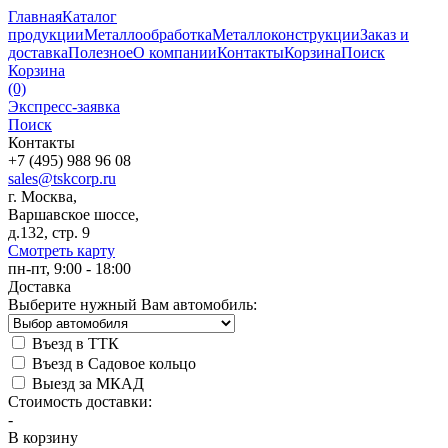
Главная
Каталог
продукции
Металлообработка
Металлоконструкции
Заказ и
доставка
Полезное
О компании
Контакты
Корзина
Поиск
Корзина
(0)
Экспресс-заявка
Поиск
Контакты
+7 (495) 988 96 08
sales@tskcorp.ru
г. Москва,
Варшавское шоссе,
д.132, стр. 9
Смотреть карту
пн-пт, 9:00 - 18:00
Доставка
Выберите нужный Вам автомобиль:
Въезд в ТТК
Въезд в Садовое кольцо
Выезд за МКАД
Стоимость доставки:
-
В корзину